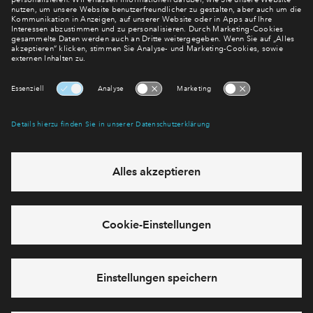
mehr! Wir halten Sie auf dem Laufenden – mit unserem
regelmäßig erscheinenden Newsletter informieren wir Sie
über den Stand dieses und weiterer Neubauprojekte.
E-Mail-Adresse
Abonnieren
Möchten Sie wissen, was wir mit Ihren Daten machen? Klicken Sie hier
für unsere
Datenschutzerklärung
.
Sie haben eine Frage? Dann rufen Sie uns gerne an (
+49 69
50603738)
oder hinterlassen Sie eine Nachricht über das
Formular: