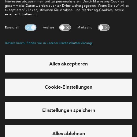
Ihnen die Schlüssel zu Ihrer Wohnung oder Geldanlage und
das bei entsprechender Finanzstärke.
Viele gute Gründe sprechen für BPD. Wir wollen Sie dabei
unterstützen, das passende Objekt zu finden. Und das von
Deutschland Test verliehene Siegel
„ Branchensieger
Höchstes Vertrauen“
ist der Beweis dafür, dass uns das
gelingt. Es ist mehr als ein Titel – es ist unser größtes
Kompliment. Und das dürfen Sie von uns erwarten:
Erfahrung aus
über 30 erfolgreichen Jahren
auf dem
Wohnungsmarkt in Deutschland.
Einen
sicheren Partner
mit finanzstarkem Hintergrund.
Unsere
Bau- und Fertigstellungsgarantie
.
Alles aus einer Hand
– vom Kauf bis zur Schlüsselübergabe.
Einen
persönlichen Ansprechpartner
vor Ort.
Hohe Qualität
, denn langfristige Werte sind unser
Anspruch.