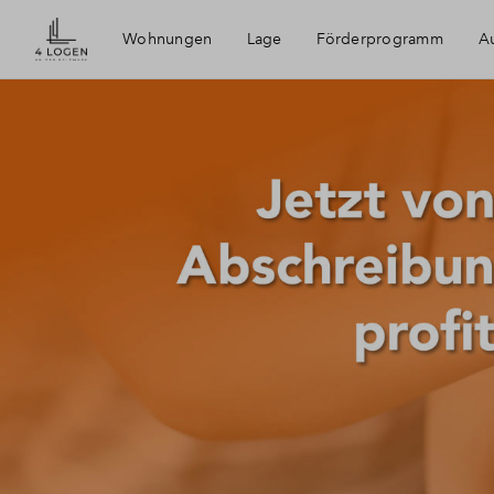
Wohnungen
Lage
Förderprogramm
Au
4 Logen an der Feldmark
Bochum
Ruhrgebiet