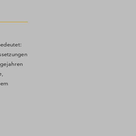
edeutet:
ussetzungen
lgejahren
e,
hrem