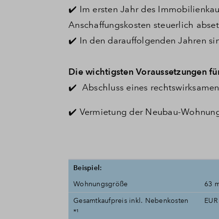
✔️ Im ersten Jahr des Immobilienka
Anschaffungskosten steuerlich abse
✔️ In den darauffolgenden Jahren si
Die wichtigsten Voraussetzungen fü
✔️ Abschluss eines rechtswirksame
✔️ Vermietung der Neubau-Wohnun
Beispiel:
Wohnungsgröße
63 
Gesamtkaufpreis inkl. Nebenkosten
EUR 
*¹