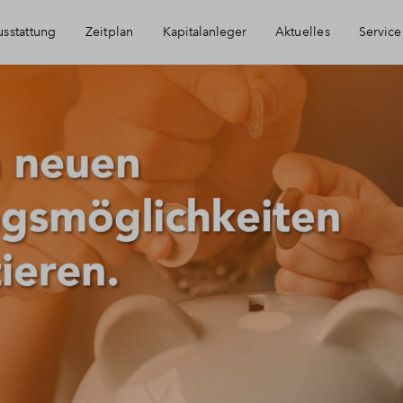
sstattung
Zeitplan
Kapitalanleger
Aktuelles
Service
Immobilie als Kapitalanlage
Häufig gestellte
AfA Beispielrechnung
Finanzierung
Newsletter-Anm
Kontakt
Über BPD