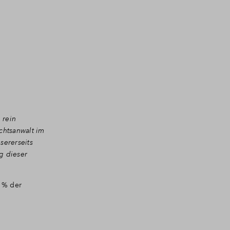
 rein
chtsanwalt im
sererseits
g dieser
5 % der