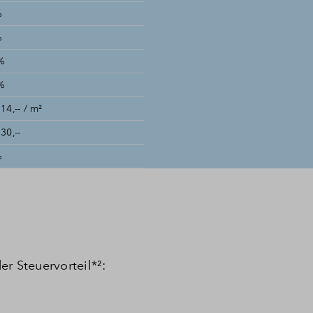
%
%
%
%
14,-- / m²
30,--
%
r Steuervorteil*²: