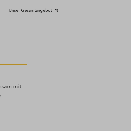
Unser Gesamtangebot
 Fragen
eldung
insam mit
n