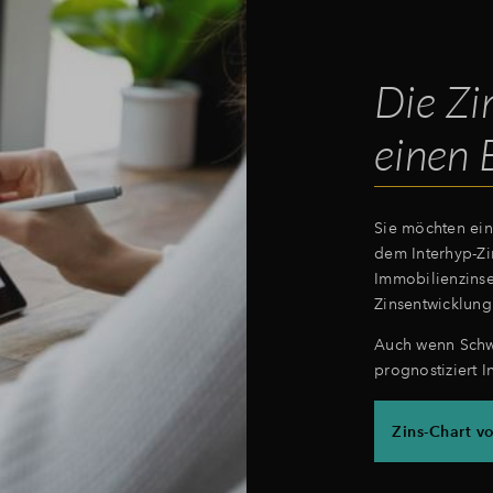
Die Zi
einen 
Sie möchten ein
dem Interhyp-Zi
Immobilienzins
Zinsentwicklung
Auch wenn Sch
prognostiziert I
Zins-Chart v