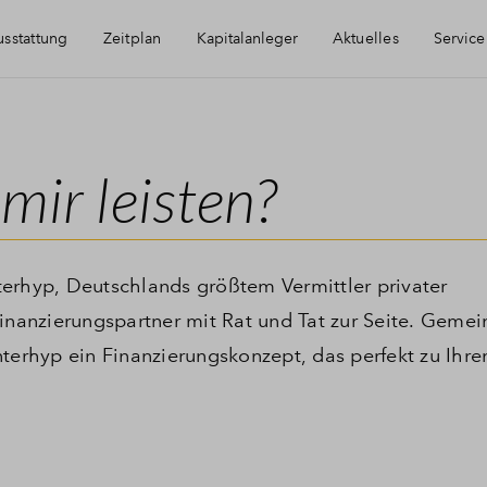
sstattung
Zeitplan
Kapitalanleger
Aktuelles
Service
Immobilie als Kapitalanlage
Häufig gestellte
mir leisten?
AfA Beispielrechnung
Finanzierung
Newsletter-Anm
erhyp, Deutschlands größtem Vermittler privater
Finanzierungspartner mit Rat und Tat zur Seite. Geme
Kontakt
terhyp ein Finanzierungskonzept, das perfekt zu Ihre
Über BPD