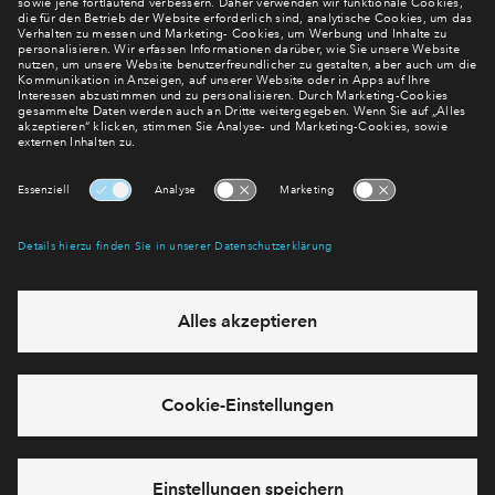
Newsletter Anmeldung
Verpassen Sie zu diesem Wohnprojekt keine Neuigkeiten
mehr! Wir halten Sie auf dem Laufenden – mit unserem
regelmäßig erscheinenden Newsletter informieren wir Sie
über den Stand dieses und weiterer Neubauprojekte.
E-Mail-Adresse
Abonnieren
Möchten Sie wissen, was wir mit Ihren Daten machen? Klicken Sie hier
für unsere
Datenschutzerklärung
.
Sie haben eine Frage? Dann rufen Sie uns gerne an (
+49 69
50603738)
oder hinterlassen Sie eine Nachricht über das
Formular: