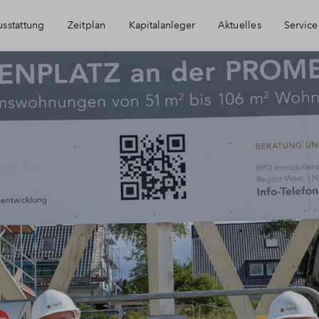
sstattung
Zeitplan
Kapitalanleger
Aktuelles
Service
Immobilie als Kapitalanlage
Häufig gestellte
AfA Beispielrechnung
Finanzierung
Newsletter-Anm
Kontakt
Über BPD