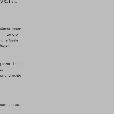
ntümer:innen
 hinter die
eiche Gäste
ftigen
anzer Linie.
 zu
ung und echte
euen uns auf