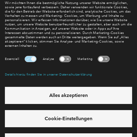
Newsletter Anmeldung
Verpassen Sie zu diesem Wohnprojekt keine Neuigkeiten
mehr! Wir halten Sie auf dem Laufenden – mit unserem
regelmäßig erscheinenden Newsletter informieren wir Sie
über den Stand dieses und weiterer Neubauprojekte.
E-Mail-Adresse
Abonnieren
Möchten Sie wissen, was wir mit Ihren Daten machen? Klicken Sie hier
für unsere
Datenschutzerklärung
.
Sie haben eine Frage? Dann rufen Sie uns gerne an (
+49 69
50603738)
oder hinterlassen Sie eine Nachricht über das
Formular: