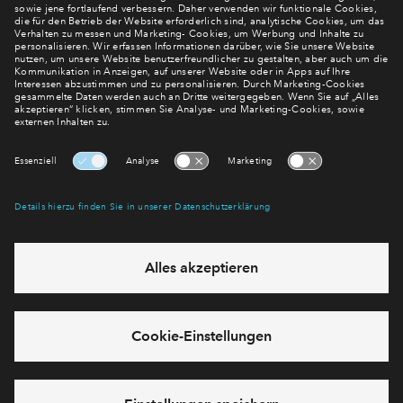
Verpassen Sie zu diesem Wohnprojekt keine Neuigkeiten
mehr! Wir halten Sie auf dem Laufenden – mit unserem
regelmäßig erscheinenden Newsletter informieren wir Sie
über den Stand dieses und weiterer Neubauprojekte.
E-Mail-Adresse
Abonnieren
Möchten Sie wissen, was wir mit Ihren Daten machen? Klicken Sie hier
für unsere
Datenschutzerklärung
.
Sie haben eine Frage? Dann rufen Sie uns gerne an (
+49 69
50603738)
oder hinterlassen Sie eine Nachricht über das
Formular: