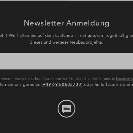
Newsletter Anmeldung
hr! Wir halten Sie auf dem Laufenden – mit unserem regelmäßig er
dieses und weiterer Neubauprojekte.
wissen, was wir mit Ihren Daten machen? Klicken Sie hier für unsere
Datenschu
fen Sie uns gerne an (
+49 69 50603738)
oder hinterlassen Sie ei
Bitte hinterlassen Sie eine