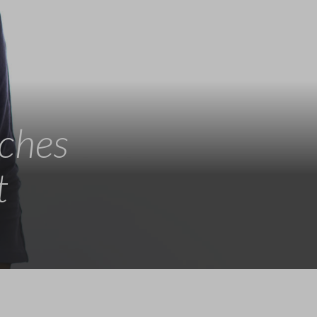
sches
t