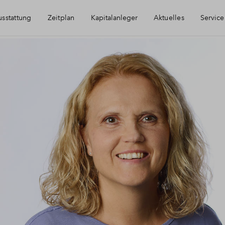
sstattung
Zeitplan
Kapitalanleger
Aktuelles
Service
Immobilie als Kapitalanlage
Häufig gestellte
AfA Beispielrechnung
Finanzierung
Newsletter-Anm
Kontakt
Über BPD