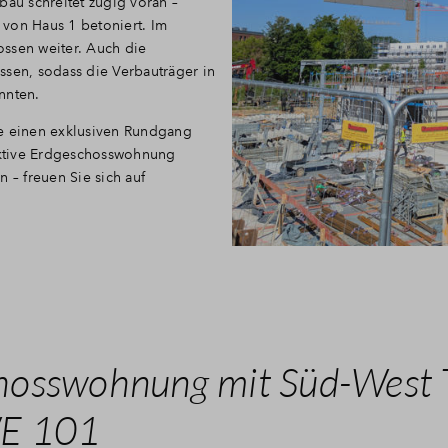
bau schreitet zügig voran –
von Haus 1 betoniert. Im
ssen weiter. Auch die
ssen, sodass die Verbauträger in
nnten.
ie einen exklusiven Rundgang
ktive Erdgeschosswohnung
 – freuen Sie sich auf
osswohnung mit Süd-West T
WE 101