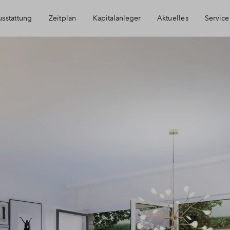
sstattung
Zeitplan
Kapitalanleger
Aktuelles
Service
Immobilie als Kapitalanlage
Häufig gestellte
AfA Beispielrechnung
Finanzierung
Newsletter-Anm
Kontakt
Über BPD