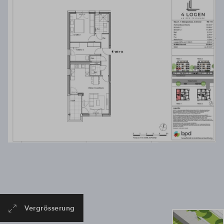
Akzeptieren
Powered by
Usercentrics Consent Management
Platform
Vergrösserung