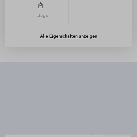
1 Etage
Alle Eigenschaften anzeigen
Wir benötigen Ihre Zustimmung, um
den Mapbox-Service zu laden!
Wir verwenden Mapbox, um Inhalte
einzubetten. Dieser Service kann Daten zu
Ihren Aktivitäten sammeln. Bitte lesen Sie die
Details durch und stimmen Sie der Nutzung
des Service zu, um diese Inhalte anzuzeigen.
Mehr Informationen