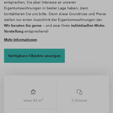
entsprechen, Sie aber Interesse an unseren
Eigentumswohnungen in bester Lage haben, dann
kontaktieren Sie uns bitte. Denn diese Grundrisse und Preise
stellen nur einen Ausschnitt der Eigentumswohnungen dar.
Wir beraten Sie gerne
– und zwar Ihren
individuellen Wohn-
Vorstellung
entsprechend!
Mehr Informationen
Hier findet die ganze
Familie
platz. Sie profitieren von
einer
großzügigen Raumaufteilung
: Die offene Küche macht
das kombinierte Wohn-/Esszimmer zum kommunikativen
Verfügbare Objekte anzeigen
Mittelpunkt. Hier kann die ganze Familie mit einem
ausgewogenem Frühstück in den Tag starten oder den
Feierabend in geselliger Runde mit Familie und Freunden
genießen. Dazu benötigen Sie ein Kinderzimmer oder ein
Home-Office Büro?
Viel Platz, viel Komfort
- entscheiden Sie
selbst, wie Sie in
Ihrem neuen Zuhause
leben möchten.
Ausgewählte Materialien und Ausstattungsdetails
unterstreichen den
hellen, modernen Flair
und prägen ein
2
etwa 83 m
3 Zimmer
hochwertiges Gesamtbild. Großzügige Fensterflächen sorgen
für
lichtdurchflutetes Wohnen
.